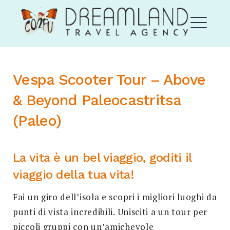
Skip
Corfu Dream Land
to
content
ME
Vespa Scooter Tour – Above
EXPAND
& Beyond Paleocastritsa
DROPDO
(Paleo)
La vita è un bel viaggio, goditi il
viaggio della tua vita!
EXPAND
DROPDO
Fai un giro dell’isola e scopri i migliori luoghi da
Search
punti di vista incredibili. Unisciti a un tour per
for:
SEARCH
piccoli gruppi con un’amichevole