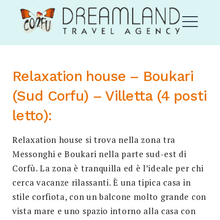
Skip
Corfu Dream Land
to
content
ME
Relaxation house – Boukari
EXPAND
(Sud Corfu) – Villetta
(4 posti
DROPDO
letto):
Relaxation house si trova nella zona tra
Messonghi e Boukari nella parte sud-est di
Corfù. La zona è tranquilla ed è l’ideale per chi
EXPAND
DROPDO
cerca vacanze rilassanti. È una tipica casa in
stile corfiota, con un balcone molto grande con
Search
for:
SEARCH
vista mare e uno spazio intorno alla casa con