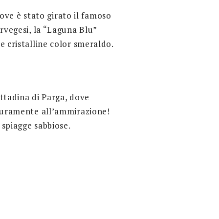
 dove è stato girato il famoso
orvegesi, la “Laguna Blu”
e cristalline color smeraldo.
ittadina di Parga, dove
sicuramente all’ammirazione!
e spiagge sabbiose.