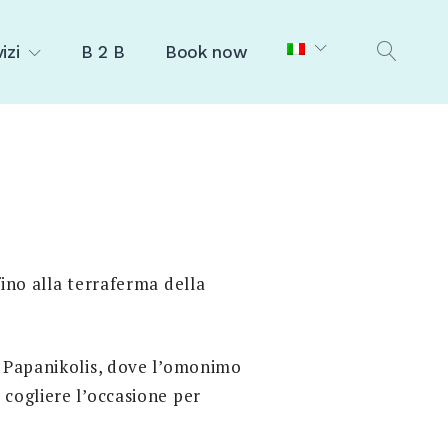
izi
B 2 B
Book now
OPEN
SEAR
ino alla terraferma della
i Papanikolis, dove l’omonimo
 cogliere l’occasione per