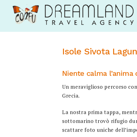
Skip
to
Corfu Dream Land
content
Isole Sivota Lagu
Niente calma l’anima 
Un meraviglioso percorso con 
Grecia.
La nostra prima tappa, mentre
sottomarino trovò rifugio dur
scattare foto uniche dell’im