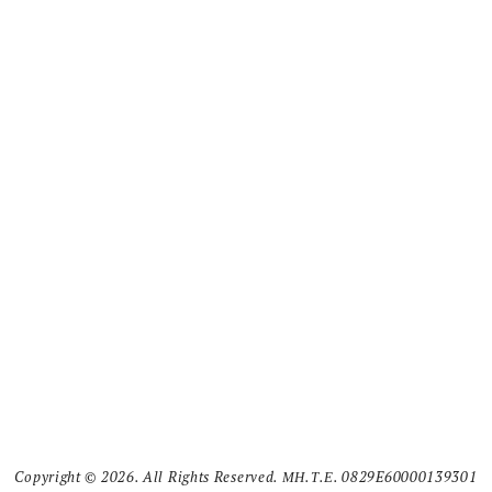
Copyright © 2026. All Rights Reserved. ΜΗ.Τ.Ε. 0829E60000139301