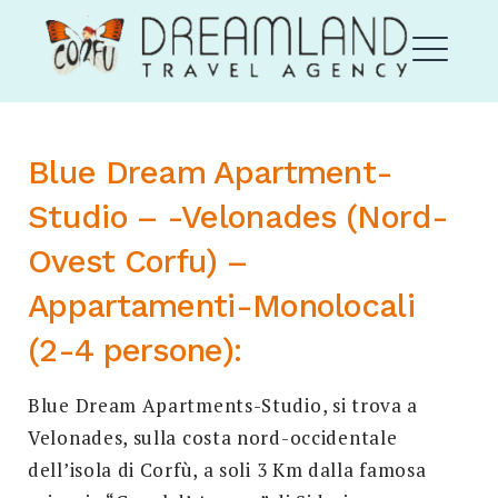
Skip
Corfu Dream Land
to
content
ME
Blue Dream Apartment-
EXPAND
Studio – -Velonades (Nord-
DROPDO
Ovest Corfu) –
Appartamenti-Monolocali
(2-4 persone):
EXPAND
Blue Dream Apartments-Studio, si trova a
DROPDO
Velonades, sulla costa nord-occidentale
Search
for:
dell’isola di Corfù, a soli 3 Km dalla famosa
SEARCH